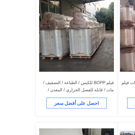
الخدشات فيلم
فيلم BOPP للكيس / الطباعة / التصفيف /
مات / قابلة للفصل الحراري / المعدن /
كوكس / فيلم الملصق
احصل على أفضل سعر