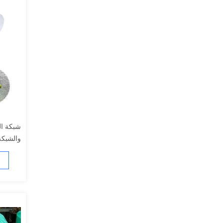
شبكة ال
والشبكة
الأشجار