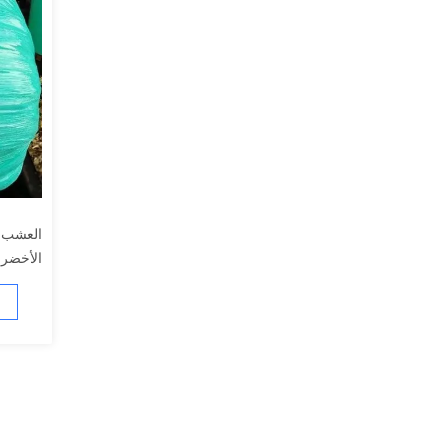
العشب ا
الأخضر 
العشب ا