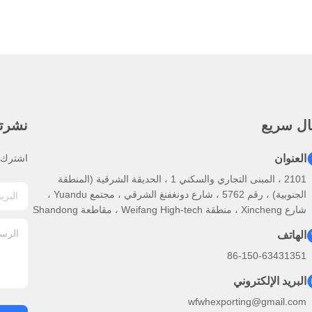
ال سريع
نشرتنا
العنوان
اشترك ف
2101 ، المبنى التجاري والسكني 1 ، الحديقة الشرقية (المنطقة
الجنوبية) ، رقم 5762 ، شارع دونغفنغ الشرقي ، مجتمع Yuandu ،
شارع Xincheng ، منطقة Weifang High-tech ، مقاطعة Shandong
الهاتف
86-150-63431351
البريد الإلكتروني
wfwhexporting@gmail.com