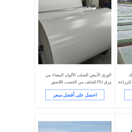
ك
الورق الأبيض الصلب الألوان البيضاء من
للزراعة
ورق PU للخلف من الخشب اللاصق
والألواح MDF الورق الزخرفي للأثاث
احصل على أفضل سعر