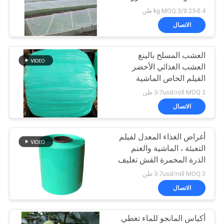
الموقع
الزراعية في الدفيئة
0.25-0.4/kg MOQ:3 طن
الاتصال
25
سياسة
العشب المسلح بالينغ
الخصوصية
الفيلم المعدني الملون
العشب الغذائي الأخضر
الفيلم الخاص الماشية
والغنم العشب المسلح
3-7usd/roll MOQ:3 طن
الغذائي التخمير فيلم تغليف
الاتصال
أغراض الغذاء المعدل لفيلم
19
التعبئة ، الماشية والغنم
الذرة المخمرة القش تغليف
الورق الذهبي الفضي
العشب الجاف والرطب
3-7usd/roll MOQ:3 طن
فيلم التعبئة
الاتصال
أكياس المانجو للماء تغطي