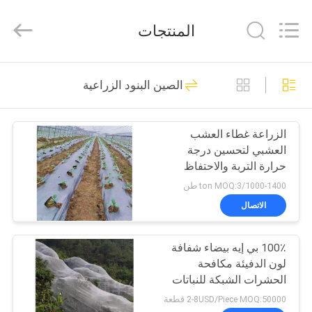
Master
Importing
and
المنتجات
Exporting
Co.,Ltd.
All
Rights
المنزل
Reserved.
50
الصين البنود الزراعية
فيلم معدني
المنتجات
الزراعة غطاء العشب
العشبي لتحسين درجة
فيديوهات
حرارة التربة والاحتفاظ
بالرطوبة V6
1000-1400/ton MOQ:3 طن
معلومات
الاتصال
36
عنا
100٪ بي إيه بيضاء شفافة
فيلم BOPP المعدني
لون الدفيئة مكافحة
جولة
الحشرات الشبكة للنباتات
في
والعنب
2-8USD/Piece MOQ:50000 قطعة