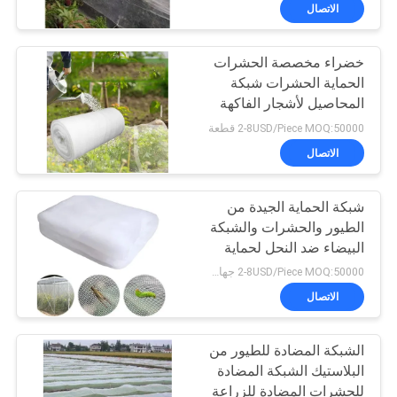
المصنع
الاتصال
خضراء مخصصة الحشرات
مراقبة
15
الحماية الحشرات شبكة
الجودة
المحاصيل لأشجار الفاكهة
فيلم CPP المعدني
حدائق الخضروات منزل
2-8USD/Piece MOQ:50000 قطعة
مصنع
اتصل
الاتصال
بنا
شبكة الحماية الجيدة من
الطيور والحشرات والشبكة
أخبار
البيضاء ضد النحل لحماية
33
محاصيل الأشجار
2-8USD/Piece MOQ:50000 جهاز كمبيوتر شخصى
اطلب
الاتصال
فيلم PET المعدنية
اقتباس
الشبكة المضادة للطيور من
البلاستيك الشبكة المضادة
خريطة
للحشرات المضادة للزراعة