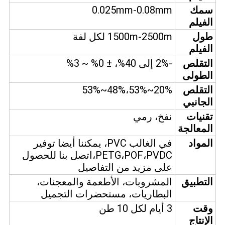
سمك
0.025mm-0.08mm
الفيلم
طول
1500m-2500m لكل لفة
الفيلم
التقلص
-2% إلى 40%، ± 0% ~ 3%
الطولى
التقلص
20%~53%،48%~53%
الجانبي
تقنيات
نفخ، رمي
المعالجة
المواد
في الغالب PVC، يمكننا أيضا توفير
PETG،POF،PVDC،اتصل بنا للحصول
على مزيد من التفاصيل
التطبيق
المشروبات، الأطعمة والمعجنات،
البطاريات، مستحضرات التجميل
وقت
3 أيام لكل 10 طن
الإنتاج