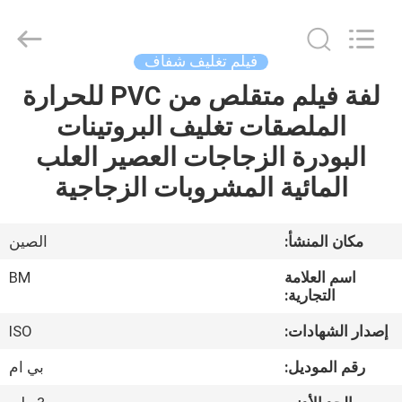
Master
Importing
and
Exporting
Co.,Ltd.
فيلم تغليف شفاف
All
Rights
لفة فيلم متقلص من PVC للحرارة
المنزل
Reserved.
الملصقات تغليف البروتينات
المنتجات
البودرة الزجاجات العصير العلب
المائية المشروبات الزجاجية
فيديوهات
مكان المنشأ:
الصين
معلومات
اسم العلامة
BM
عنا
التجارية:
إصدار الشهادات:
ISO
جولة
رقم الموديل:
بي ام
في