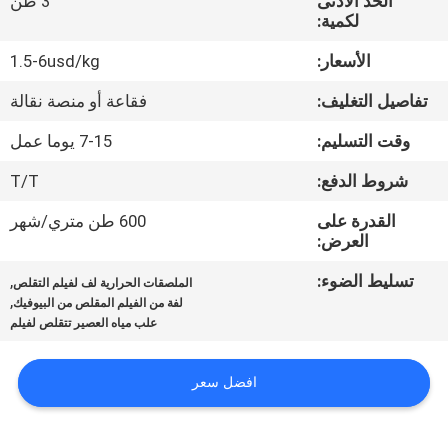
الحد الأدنى
3 طن
المصنع
لكمية:
الأسعار:
1.5-6usd/kg
مراقبة
تفاصيل التغليف:
فقاعة أو منصة نقالة
الجودة
وقت التسليم:
7-15 يوما عمل
اتصل
شروط الدفع:
T/T
بنا
القدرة على
600 طن متري/شهر
العرض:
أخبار
تسليط الضوء:
,
الملصقات الحرارية لف لفيلم التقلص
,
لفة من الفيلم المقلص من البيوفيك
علب مياه العصير تتقلص لفيلم
اطلب
اقتباس
افضل سعر
خريطة