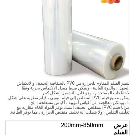
يتميز الفيلم المقاوم للحرارة من PVC بالشفافية الجيدة ، والانكماش
السهل ، والقوة العالية ، ويمكن ضبط معدل الانكماش بحرية وفقًا
لاحتياجات المستخدم ، وهو قابل للتشغيل بشكل كبير.
يمكن تصنيع فيلم PVC المتقلص إلى فيلم أنبوبي ، فيلم مطوية على شكل
L ، ويمكن معالجته إلى أكياس أنبوبية ، أكياس مسطحة ، إلخ.
مزايا فيلم PVC المتقلص · تغليف التمدد يوفر المواد الخام مقارنة مع
تغليف التقلص ، ولا يتطلب آلة تغليف متقلص الحرارة ، مما يوفر الطاقة.
عرض
200mm-850mm
الفيلم