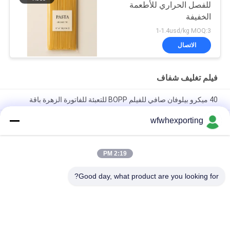
للفصل الحراري للأطعمة
الخفيفة
1-1.4usd/kg MOQ:3
الاتصال
فيلم تغليف شفاف
40 ميكرو بيلوفان صافي للفيلم BOPP للتعبئة للفاتورة الزهرة باقة
wfwhexporting
جانب واحد قابل للغلق بالحرارة وفيلم BOPP قابل للغلق بالحرارة على
الجانبين
فيلم التعبئة الشفافة ذات الجيب المزدوج والسحب المرونة الصديقة
2:19 PM
للبيئة البلاستيك السائل خطرة بيولوجية خطرة بيولوجية طبي PE كيس
الختم المرضي
Good day, what product are you looking for?
فئات شعبية
جميع