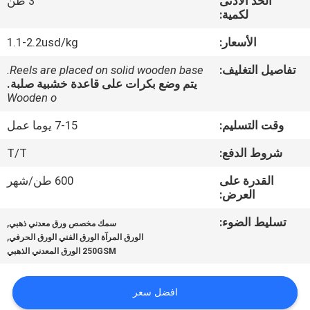
الحد الأدنى
3 طن
المصنع
لكمية:
الأسعار:
1.1-2.2usd/kg
مراقبة
تفاصيل التغليف:
Reels are placed on solid wooden base.
الجودة
يتم وضع بكرات على قاعدة خشبية صلبة.
Wooden o
اتصل
وقت التسليم:
7-15 يوما عمل
بنا
شروط الدفع:
T/T
القدرة على
600 طن/شهر
أخبار
العرض:
تسليط الضوء:
,
سمك مخصص ورق معدني ذهبي
اطلب
,
الورق المرآة الورق الفني الورق الحرفي
250GSM الورق المعدني الذهبي
اقتباس
افضل سعر
خريطة