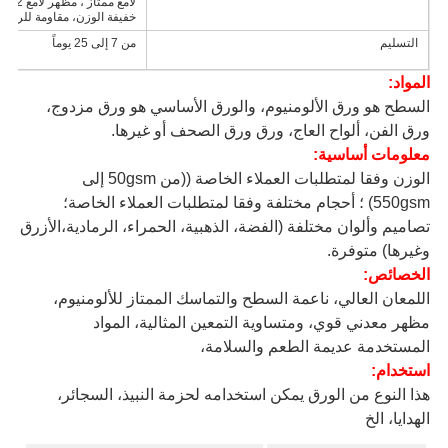
لامع ممتاز ، مظهر لامع 12.
خفيفة الوزن، مقاومة للرطوب
التسليم
من 7 إلى 25 يوماً
المواد:
السطح هو ورق الألومنيوم، والورق الأساسي هو ورق مزدوج،
ورق الفن، ألواح العاج، ورق ورق الصحف أو غيرها.
معلومات أساسية:
الوزن وفقا لمتطلبات العملاء الخاصة ((من 50gsm إلى
550gsm) ؛ أحجام مختلفة وفقا لمتطلبات العملاء الخاصة؛
تصاميم وألوان مختلفة (الفضة، الذهبية، الحمراء، الرمادية،الأزرق
وغيرها) متوفرة.
الخصائص:
اللمعان العالي، ناعمة السطح والتماسك الممتاز للألومنيوم،
مظهر معدني قوي، ومتساوية التمعين المثالية، المواد
المستخدمة عديمة الطعم والسلامة،
استخدام:
هذا النوع من الورق يمكن استخدامه لحزمة النبيذ، السجائر،
الهدايا، الخ