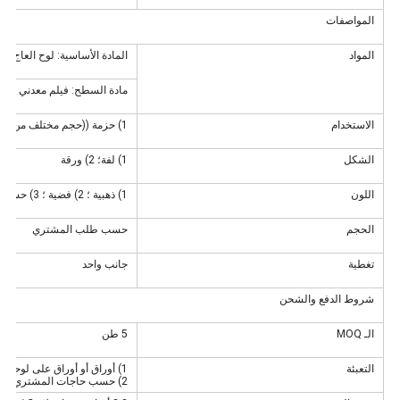
المواصفات
المواد
المادة الأساسية: لوح العاج
مادة السطح: فيلم معدني
الاستخدام
1) حزمة ((حجم مختلف من غلاف الهدية ) ؛ 2) الزخرفة
الشكل
1) لفة؛ 2) ورقة
اللون
1) ذهبية ؛ 2) فضية ؛ 3) حسب احتياجات العميل
الحجم
حسب طلب المشتري
تغطية
جانب واحد
شروط الدفع والشحن
الـ MOQ
5 طن
التعبئة
1) أوراق أو أوراق على لوحات، ثم تغليف مستديرة مع فيلم مرن.
2) حسب حاجات المشتري