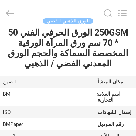
Master
Importing
and
Exporting
Co.,Ltd.
الورق الذهبي الفضي
All
Rights
250GSM الورق الحرفي الفني 50
المنزل
Reserved.
* 70 سم ورق المرآة الورقية
المنتجات
المخصصة السماكة والحجم الورق
المعدني الفضي / الذهبي
فيديوهات
مكان المنشأ:
الصين
معلومات
اسم العلامة
BM
عنا
التجارية:
إصدار الشهادات:
ISO
جولة
رقم الموديل:
BMPaper
في