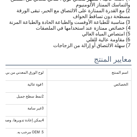
والتماسك الممتاز الألومنيوم
2) مع القدرة الممتازة على الالتصاق مع الحبر، تبقى الورقة 
مسطحة دون تساقط الحواف
3) مناسبة للطباعة الأوفست والطباعة الحادة والطباعة المرنة
4) خصائص ممتازة عند استخدامها في الملصقات
5) امتصاص المياه العالي
6) مقاومة عالية للقلي
7) سهلة الالتصاق أو إزالة من الزجاجات
معايير المنتج
اسم المنتج
لوح الورق المعدني من بي.إيه.تي 2018 للغطاءات من 
الخصائص
1قوة عالية
2نمط سطح جميل
3غير سامة
4يمكن إعادة تدويرها، وصديقة للبيئة
5. OEM مرحب به.