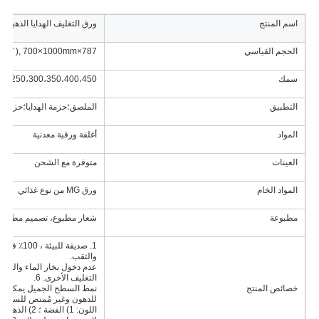
اسم المنتج
ورق التغليف الهدايا الذهبية
الحجم القياسي
787×1092mm (31′′ x 43′′ ), 889×1194mm (35′′ x 47′′ ), 700×1000mm
سمك
250،300،350،400،450
التطبيق
الملصق؛حزمة الهدايا؛حزمة ال
المواد
أغلفة ورقية معدنية
العينات
متوفرة مع الشحن
المواد الخام
ورق MG من نوع غذائي
مطبوعة
شعار مطبوع، تصميم مطبو
والثقب.
التغليف الأخرى. 6.
خصائص المنتج
للدهون وغير مُمتص للسوائل 9