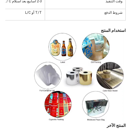
وقت التنفيذ
2-3 أسابيع بعد استلام L / C أو T / T
شروط الدفع
T/T أو L/C
استخدام المنتج
المنتج الآخر