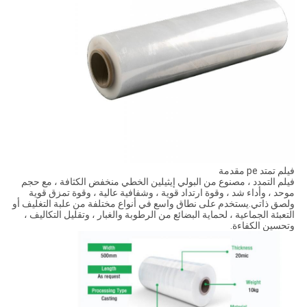
فيلم تمتد pe مقدمة
فيلم التمدد ، مصنوع من البولي إيثيلين الخطي منخفض الكثافة ، مع حجم
موحد ، وأداء شد ، وقوة ارتداد قوية ، وشفافية عالية ، وقوة تمزق قوية
ولصق ذاتي.يستخدم على نطاق واسع في أنواع مختلفة من علبة التغليف أو
التعبئة الجماعية ، لحماية البضائع من الرطوبة والغبار ، وتقليل التكاليف ،
وتحسين الكفاءة.