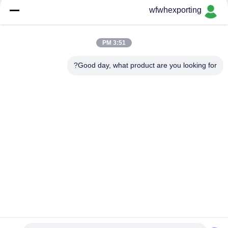
ميكرون
wfwhexporting
23mic LLDPE امتداد الفيلم عالية الشد استطالة 400-600 آلة تمتد
التفاف الفيلم
3:51 PM
تخصيص ملون أسود وأحمر pe تمتد فيلم لفيلم تغليف البليت والكرتون
Good day, what product are you looking for?
فئات شعبية
جميع
فيلم BOPP المعدني
فيلم معدني
فيلم PET المعدنية
فيلم CPP المعدني
الورق الذهبي الفضي
الفيلم المعدني الملون
فيلم لاصق
فيلم تغليف شفاف