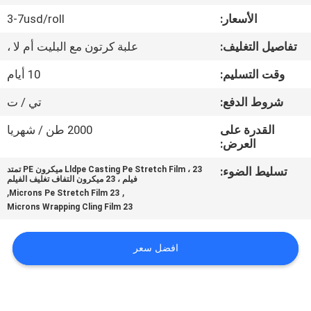
المصنع
الأسعار:
3-7usd/roll
تفاصيل التغليف:
علبة كرتون مع البليت أم لا ،
مراقبة
الجودة
وقت التسليم:
10 أيام
شروط الدفع:
تي / ت
اتصل
القدرة على
2000 طن / شهريا
بنا
العرض:
تسليط الضوء:
Lldpe Casting Pe Stretch Film ، 23 ميكرون PE تمتد
فيلم ، 23 ميكرون التفاف تغليف الفيلم
أخبار
,
,
23 Microns Pe Stretch Film
23 Microns Wrapping Cling Film
اطلب
افضل سعر
اقتباس
خريطة