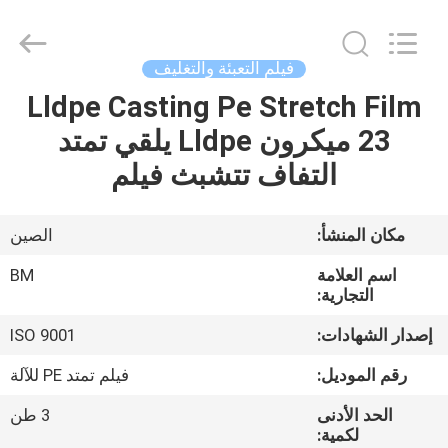
Master
Importing
and
Exporting
Co.,Ltd.
فيلم التعبئة والتغليف
All
Rights
Lldpe Casting Pe Stretch Film
المنزل
Reserved.
23 ميكرون Lldpe يلقي تمتد
المنتجات
التفاف تتشبث فيلم
فيديوهات
مكان المنشأ:
الصين
اسم العلامة
BM
معلومات
التجارية:
عنا
إصدار الشهادات:
ISO 9001
رقم الموديل:
فيلم تمتد PE للآلة
جولة
الحد الأدنى
3 طن
في
لكمية: