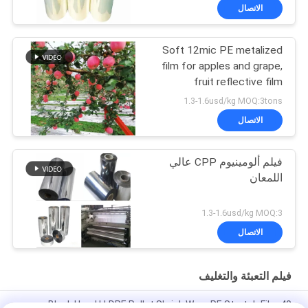
الاتصال
Soft 12mic PE metalized
film for apples and grape,
fruit reflective film
1.3-1.6usd/kg MOQ:3tons
الاتصال
فيلم ألومينيوم CPP عالي
اللمعان
1.3-1.6usd/kg MOQ:3
الاتصال
فيلم التعبئة والتغليف
Black Hand LLDPE Pallet Shrink Wrap PE Stretch Film 40