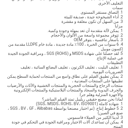
التغليف الأخرى
سمات
1. التصاق مستقر المستوى
2. أداء الشيخوخة جيدة ، صديقة للبيئة
3. من السهل أن تكون مغلفة و مقشرة
مزايا
1. يمكن لآلة متقدمة أن تعد بمهلة وجودة وكمية.
2. تتوفر مجموعة واسعة من الألوان والأحجام.
3. بأسعار تنافسية ، يتوفر OEM
4. 6 سنوات من الخبرة ، 100٪ مادة جديدة ، مادة خام LLDPE مقدمة من
إكسون موبيل
5. لقد حصلنا على شهادة MSDS و SGS (ROHS) ، ومراقبة الجودة الجيدة
في عملية الإنتاج.
التطبيقات
1. تغليف البليت ، تغليف الكرتون ، تغليف البضائع السائبة ، تغليف
الضروريات اليومية.
2. يمكن تطبيق الفيلم على نطاق واسع من المنتجات لحماية السطح.يمكن
تطبيقها على المنتجات المعدنية ،
منتجات الزجاج والمنتجات الحجرية والمنتجات الخشبية والأثاث والأرضيات
والحرف اليدوية والسجاد والمنتجات البلاستيكية والمنتجات الإلكترونية
والأجهزة المنزلية وهلم جرا.
لماذا نحن مصنع حقيقي ريليبل تمتد الفيلم المباشر؟
1. شهادة كاملة (SGS، MSDS، ROHS، BV، ISO9001)
2. 5 خطوط إنتاج. (تم اختبار مصنعنا بواسطة SGS ، BV ، GF ، Alibabas ،
صنع في الصين)
3. لدينا الكثير من العملاء فاسموس.
4. يمكن أن تساعدك آلات الاختبار ومراقبة الجودة في التحكم في جودة
المنتج.