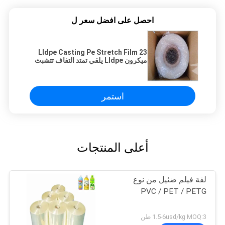
احصل على افضل سعر ل
Lldpe Casting Pe Stretch Film 23
ميكرون Lldpe يلقي تمتد التفاف تتشبث
فيلم
استمر
أعلى المنتجات
لفة فيلم ضئيل من نوع
PVC / PET / PETG
1.5-6usd/kg MOQ:3 طن