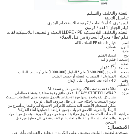
التعبئة والتغليف والتسليم
تفاصيل التعبئة
فيم يدوي: 4 أو 6 لفات / كرتونة للاستخدام اليدوي
فيلم الجهاز: 1 لفة / كرتون
التعبئة والتغليف البلاستيكية LLDPE / PE التعبئة والتغليف البلاستيكية لفات
فيلم غطاء محرك السيارة من قبل العملاء
اسم
فيلم PE strech التفاف للآلة
اللون
شفاف
مادة
PE
نوع
امتداد الفيلم
إستعمال
فيلم واقية
صلابة
لين
سماكة
(30-80) أم
بحجم
العرض (200-1600) ملم * الطول (300-1000) ملم أو حسب الطلب
التعبئة
المتداول + المنصات التعبئة أو حسب الطلب
وقت
7-10 أيام بعد الحصول على الإيداع
التسليم
دفع
30٪ دفعة مقدمة ، 70٪ بونلانس مقابل نسخة BL
ميزة
HEAVY STRETCH WRAP - غلاف فائق وقوة صناعية وغشاء مطاطي
متين.كل لفة واحدة لديها قوة الاحتفاظ بالحمل متفوقة.فيلم النطاقات بسمكه
يؤمن المنتجات بإحكام حتى في ظل ظروف النقل الوعرة.
يمكن استخدام الأغشية البلاستيكية للأغراض الاستهلاكية والتجارية.أسرع من
الربط والشريط اللاصق.قم بلف جميع أغراضك لحمايتها أثناء الحركة!
مراقبة
المعدات المتقدمة وفريق مراقبة الجودة من ذوي الخبرة سيتحقق من المواد
الجودة
والمنتجات شبه النهائية والمنتجات النهائية بدقة في كل خطوة من قبل
الشحن
الاستعمال:
تستخدم لتغليف البليت وتغليف علب الكرتون وتغليف العبوات وأغراض