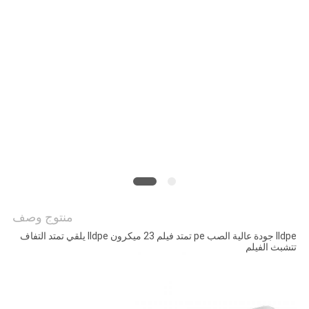
الموقع
سياسة
الخصوصية
منتوج وصف
lldpe جودة عالية الصب pe تمتد فيلم 23 ميكرون lldpe يلقي تمتد التفاف
تتشبث الفيلم