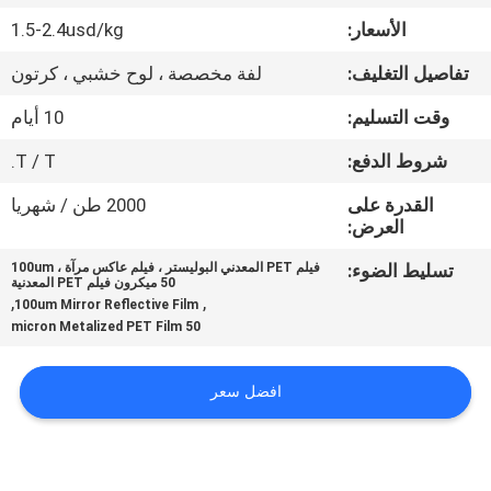
المصنع
الأسعار:
1.5-2.4usd/kg
تفاصيل التغليف:
لفة مخصصة ، لوح خشبي ، كرتون
مراقبة
الجودة
وقت التسليم:
10 أيام
شروط الدفع:
T / T.
اتصل
القدرة على
2000 طن / شهريا
بنا
العرض:
تسليط الضوء:
فيلم PET المعدني البوليستر ، فيلم عاكس مرآة 100um ،
50 ميكرون فيلم PET المعدنية
أخبار
,
,
100um Mirror Reflective Film
50 micron Metalized PET Film
اطلب
افضل سعر
اقتباس
خريطة