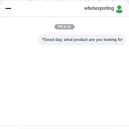
12μm، 15μm، 17μm فيلم معدني متطفل، فيلم مركب لأكسيد
الألومنيوم لتعبئة الأغذية والأدوية
wfwhexporting
الفيلم المعدني من نوع بي.إيه.إس، الفيلم المطبوع من نوع ألومنيوم من
نوع بي.إيه.إس
8:40 PM
صلابة ناعمة 3mic فيلم بي تي المعدني للتغليف الغذائي
Good day, what product are you looking for?
فئات شعبية
جميع
فيلم BOPP المعدني
فيلم معدني
فيلم PET المعدنية
فيلم CPP المعدني
الورق الذهبي الفضي
الفيلم المعدني الملون
فيلم لاصق
فيلم تغليف شفاف