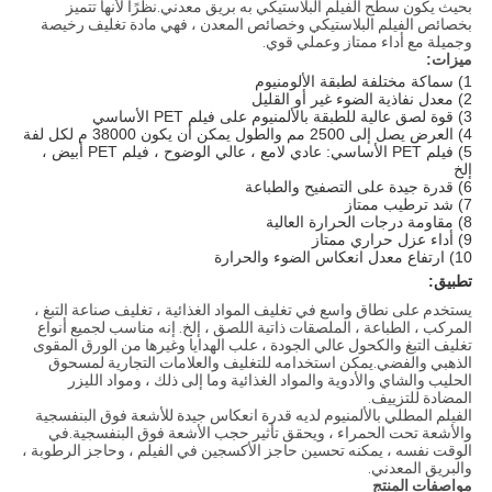
بحيث يكون سطح الفيلم البلاستيكي به بريق معدني.نظرًا لأنها تتميز
بخصائص الفيلم البلاستيكي وخصائص المعدن ، فهي مادة تغليف رخيصة
وجميلة مع أداء ممتاز وعملي قوي.
ميزات:
1) سماكة مختلفة لطبقة الألومنيوم
2) معدل نفاذية الضوء غير أو القليل
3) قوة لصق عالية للطبقة بالألمنيوم على فيلم PET الأساسي
4) العرض يصل إلى 2500 مم والطول يمكن أن يكون 38000 م لكل لفة
5) فيلم PET الأساسي: عادي لامع ، عالي الوضوح ، فيلم PET أبيض ،
إلخ
6) قدرة جيدة على التصفيح والطباعة
7) شد ترطيب ممتاز
8) مقاومة درجات الحرارة العالية
9) أداء عزل حراري ممتاز
10) ارتفاع معدل انعكاس الضوء والحرارة
تطبيق:
يستخدم على نطاق واسع في تغليف المواد الغذائية ، تغليف صناعة التبغ ،
المركب ، الطباعة ، الملصقات ذاتية اللصق ، إلخ. إنه مناسب لجميع أنواع
تغليف التبغ والكحول عالي الجودة ، علب الهدايا وغيرها من الورق المقوى
الذهبي والفضي.يمكن استخدامه للتغليف والعلامات التجارية لمسحوق
الحليب والشاي والأدوية والمواد الغذائية وما إلى ذلك ، ومواد الليزر
المضادة للتزييف.
الفيلم المطلي بالألمنيوم لديه قدرة انعكاس جيدة للأشعة فوق البنفسجية
والأشعة تحت الحمراء ، ويحقق تأثير حجب الأشعة فوق البنفسجية.في
الوقت نفسه ، يمكنه تحسين حاجز الأكسجين في الفيلم ، وحاجز الرطوبة ،
والبريق المعدني.
مواصفات المنتج