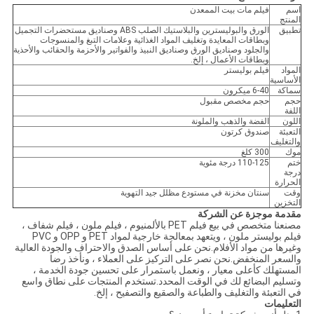
اسم
فيلم مات بيت الممعدن
المنتج
تطبيق
الورق والبوليسترين والبلاستيك الصلب ABS وصناديق مستحضرات التجميل
وبطاقات المعايدة وتغليف المواد الغذائية وعلامات التبغ والمنسوجات
والجلود وصناديق الورق وصناديق النبيذ والفواتير والأحزمة والحقائب والأحذية
وبطاقات الأعمال ، إلخ.
المواد
فيلم بوليستر
الأساسية
سماكة
6-40 ميكرون
حجم
حجم مخصص مقبول
اللفة
اللون
الفضة والذهب والملونة
التعبئة
صندوق كرتون
والتغليف
موك
300 كلغ
ختم
110-125 درجة مئوية
درجة
الحرارة
وقت
سنتان مخزنة في مستودع مظلل جيد التهوية
التخزين
مقدمة موجزة عن الشركة
مصنعنا متخصص في بيع فيلم PET بالألمنيوم ، فيلم ملون ، فيلم شفاف ،
فيلم بوليستر ملون ، ويتعهد بمعالجة خارجية لمواد PET و OPP و PVC
وغيرها من مواد الأفلام.نحن على أساس الصدق والاحتراف والجودة العالية
والسعر المنخفض.نحن نصر على التركيز على العملاء ، ونأخذ رضا
المستهلك كأعلى معيار ، ونعمل باستمرار على تحسين جودة الخدمة ،
وتسليم البضائع لك في الوقت المحدد.تستخدم المنتجات على نطاق واسع
في التعبئة والتغليف والطباعة والصقيع والتصفيح ، إلخ.
التعليمات