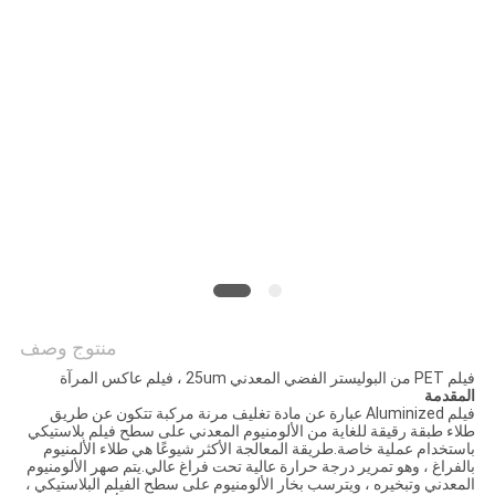
الموقع
سياسة
الخصوصية
منتوج وصف
فيلم PET من البوليستر الفضي المعدني 25um ، فيلم عاكس المرآة
المقدمة
فيلم Aluminized عبارة عن مادة تغليف مرنة مركبة تتكون عن طريق
طلاء طبقة رقيقة للغاية من الألومنيوم المعدني على سطح فيلم بلاستيكي
باستخدام عملية خاصة.طريقة المعالجة الأكثر شيوعًا هي طلاء الألمنيوم
بالفراغ ، وهو تمرير درجة حرارة عالية تحت فراغ عالي.يتم صهر الألومنيوم
المعدني وتبخيره ، ويترسب بخار الألومنيوم على سطح الفيلم البلاستيكي ،