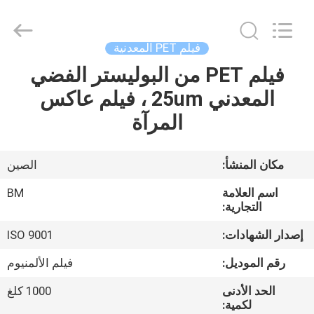
Master
Importing
and
Exporting
Co.,Ltd.
فيلم PET المعدنية
All
Rights
فيلم PET من البوليستر الفضي
المنزل
Reserved.
المعدني 25um ، فيلم عاكس
المنتجات
المرآة
فيديوهات
مكان المنشأ:
الصين
اسم العلامة
BM
معلومات
التجارية:
عنا
إصدار الشهادات:
ISO 9001
رقم الموديل:
فيلم الألمنيوم
جولة
الحد الأدنى
1000 كلغ
في
لكمية: