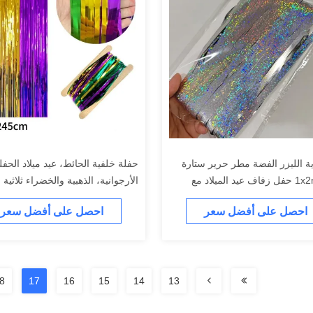
ية الليزر الفضة مطر حرير ستارة
حفلة خلفية الحائط، عيد ميلاد الحفل
الباب 1x2m حفل زفاف عيد الميلاد مع
الأرجوانية، الذهبية والخضراء ثلاثية ا
زدوج الجانب
خياطة الستار المطر
احصل على أفضل سعر
احصل على أفضل سعر
8
17
16
15
14
13