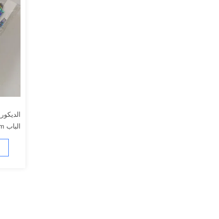
الديكور
شريط م