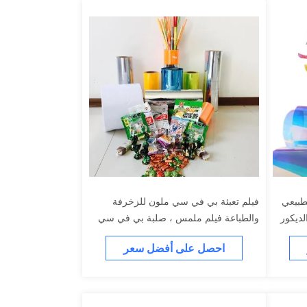
ة فيلم قوس قزح PVC الطبيعي
فيلم تعبئة بي في سي ملون للزخرفة
لديكور
والطباعة فيلم ملمس ، صلبة بي في سي
التواء
احصل على أفضل سعر