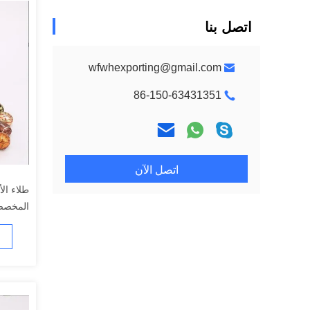
اتصل بنا
wfwhexporting@gmail.com
86-150-63431351
اتصل الآن
طلاء الأ
المخصص
الشوكول