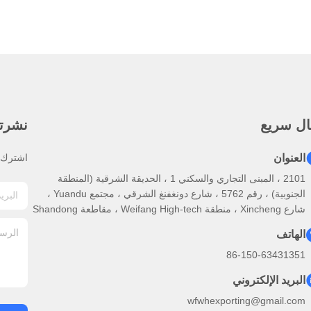
ال سريع
نشرتنا
العنوان
اشترك ف
2101 ، المبنى التجاري والسكني 1 ، الحديقة الشرقية (المنطقة
الجنوبية) ، رقم 5762 ، شارع دونغفنغ الشرقي ، مجتمع Yuandu ،
شارع Xincheng ، منطقة Weifang High-tech ، مقاطعة Shandong
الهاتف
86-150-63431351
البريد الإلكتروني
wfwhexporting@gmail.com