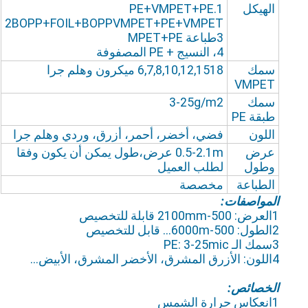
الهيكل
1.PE+VMPET+PE
2BOPP+FOIL+BOPPVMPET+PE+VMPET
3طباعة MPET+PE
4، النسيج + PE المصفوفة
سمك
6,7,8,10,12,1518 ميكرون وهلم جرا
VMPET
سمك
3-25g/m2
طبقة PE
اللون
فضي، أخضر، أحمر، أزرق، وردي وهلم جرا
عرض
0.5-2.1m عرض،طول يمكن أن يكون وفقا
وطول
لطلب العميل
الطباعة
مخصصة
المواصفات:
1العرض: 500-2100mm قابلة للتخصيص
2الطول: 500-6000m... قابل للتخصيص
3سمك الـ PE: 3-25mic
4اللون: الأزرق المشرق، الأخضر المشرق، الأبيض...
الخصائص:
1انعكاس حرارة الشمس