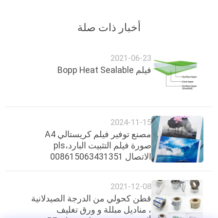
أخبار ذات صلة
2021-06-23
فيلم Bopp Heat Sealable
2024-11-15
مصنع توفير فيلم كريستالي A4
صورة فيلم التثبيت البارد،pls
الاتصال 008615063431351
((whatsapp)
2021-12-08
قطن كحولي من الدرجة الصيدلانية
، مناديل مبللة و ورق تغليف