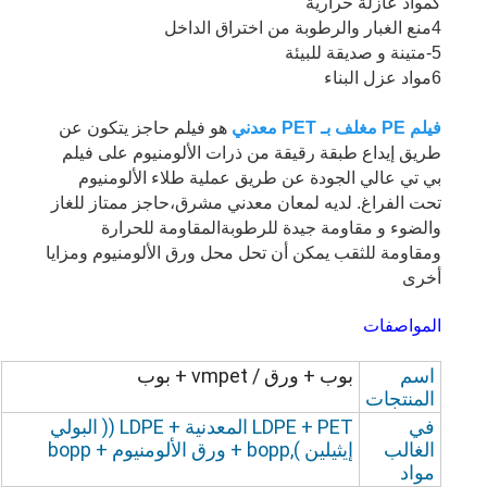
كمواد عازلة حرارية
4منع الغبار والرطوبة من اختراق الداخل
5-متينة و صديقة للبيئة
6مواد عزل البناء
فيلم PE مغلف بـ PET معدني
هو فيلم حاجز يتكون عن
طريق إيداع طبقة رقيقة من ذرات الألومنيوم على فيلم
بي تي عالي الجودة عن طريق عملية طلاء الألومنيوم
تحت الفراغ. لديه لمعان معدني مشرق،حاجز ممتاز للغاز
والضوء و مقاومة جيدة للرطوبةالمقاومة للحرارة
ومقاومة للثقب يمكن أن تحل محل ورق الألومنيوم ومزايا
أخرى
المواصفات
اسم
بوب + ورق / vmpet + بوب
المنتجات
في
LDPE + PET المعدنية + LDPE (( البولي
الغالب
إيثيلين ),bopp + ورق الألومنيوم + bopp
مواد