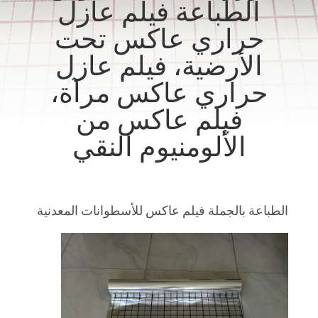
الطباعة فيلم عازل
المصنع
حراري عاكس تحت
مراقبة
الأرضية، فيلم عازل
الجودة
حراري عاكس مرآة،
فيلم عاكس من
اتصل
الألومنيوم النقي
بنا
أخبار
الطباعة بالجملة فيلم عاكس للأسطوانات المعدنية
اطلب
اقتباس
خريطة