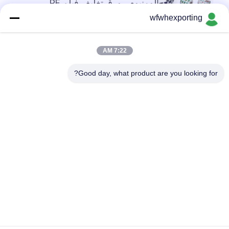
ألومنيوم ، ورق تغليف فيلم PE ،
تغليف أغذية
wfwhexporting
أعلى
7:22 AM
Good day, what product are you looking for?
فئات شعبية
جميع
فيلم BOPP المعدني
فيلم معدني
فيلم PET المعدنية
فيلم CPP المعدني
الورق الذهبي الفضي
الفيلم المعدني الملون
فيلم لاصق
فيلم تغليف شفاف