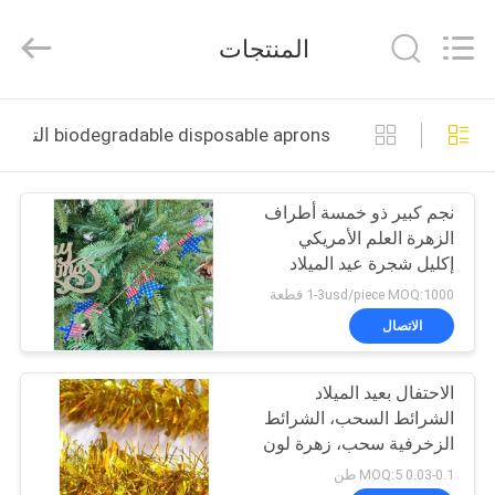
Master
Importing
and
المنتجات
Exporting
Co.,Ltd.
All
Rights
المنزل
Reserved.
biodegradable disposable aprons التصنيع عبر الإنترنت
المنتجات
نجم كبير ذو خمسة أطراف
الزهرة العلم الأمريكي
فيديوهات
إكليل شجرة عيد الميلاد
الزخرفة، سلك الزهرة عصا
1-3usd/piece MOQ:1000 قطعة
العطلات
معلومات
الاتصال
عنا
الاحتفال بعيد الميلاد
الشرائط السحب، الشرائط
جولة
الزخرفية سحب، زهرة لون
في
البيكسي
0.03-0.1 MOQ:5 طن