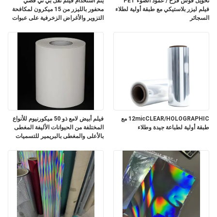
تحويل قوس قزح / عمود الضوء PET
يتم استخدام فيلم نقل بي تي فضي
الموقع
فيلم ليزر بلاستيكي مع طبقة أولية لطلاء
محفور بالليزر من 15 ميكرون لمكافحة
السجائر
التزوير والأغراض الزخرفية على عبوات
السجائر.
سياسة
الخصوصية
12micCLEAR/HOLOGRAPHIC مع
فيلم أبيض لامع ذو 50 ميكورنيوم للأنواع
طبقة أولية لطباعة جيدة وطلاء
المختلفة من الحيوانات الأليفة المغطى
بالأعلى والمغطى بالبريمير للتسميات