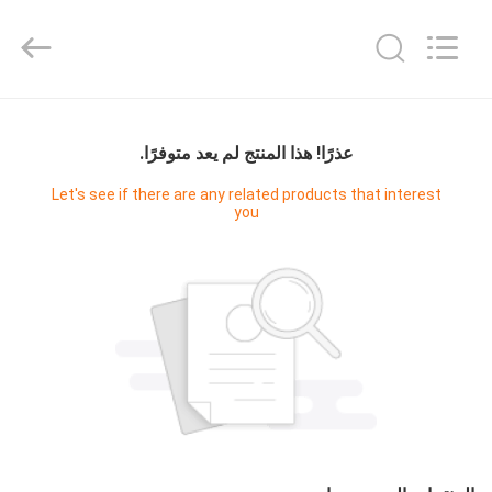
Master
Importing
and
Exporting
Co.,Ltd.
All
Rights
المنزل
Reserved.
عذرًا! هذا المنتج لم يعد متوفرًا.
المنتجات
Let's see if there are any related products that interest
you
فيديوهات
معلومات
عنا
جولة
في