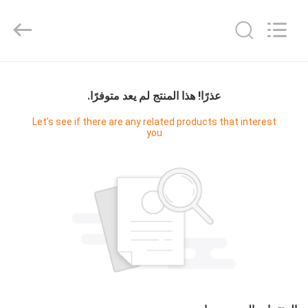
Master
Importing
and
Exporting
Co.,Ltd.
All
Rights
المنزل
Reserved.
عذرًا! هذا المنتج لم يعد متوفرًا.
المنتجات
Let's see if there are any related products that interest
you
فيديوهات
معلومات
عنا
جولة
في