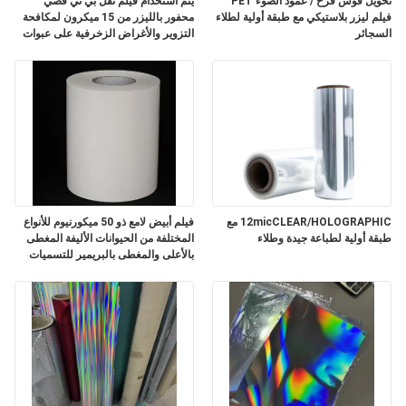
تحويل قوس قزح / عمود الضوء PET
يتم استخدام فيلم نقل بي تي فضي
الموقع
فيلم ليزر بلاستيكي مع طبقة أولية لطلاء
محفور بالليزر من 15 ميكرون لمكافحة
السجائر
التزوير والأغراض الزخرفية على عبوات
السجائر.
سياسة
الخصوصية
12micCLEAR/HOLOGRAPHIC مع
فيلم أبيض لامع ذو 50 ميكورنيوم للأنواع
طبقة أولية لطباعة جيدة وطلاء
المختلفة من الحيوانات الأليفة المغطى
بالأعلى والمغطى بالبريمير للتسميات